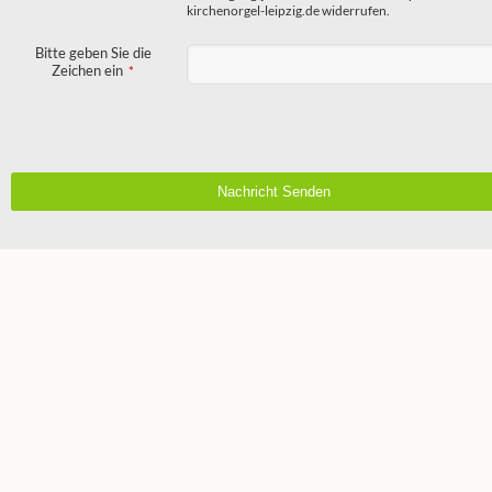
kirchenorgel-leipzig.de widerrufen.
Bitte geben Sie die
Zeichen ein
*
Nachricht Senden
Business
Email
*