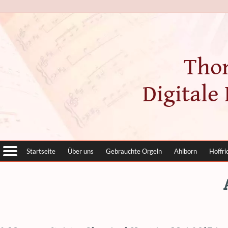
Tho
Digitale
Startseite
Über uns
Gebrauchte Orgeln
Ahlborn
Hoffri