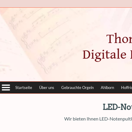
Tho
Digitale
Startseite
Über uns
Gebrauchte Orgeln
Ahlborn
Hoffri
LED-No
Wir bieten Ihnen LED-Notenpultl