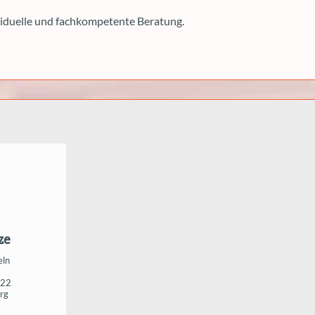
viduelle und fachkompetente Beratung.
ze
eln
 22
rg