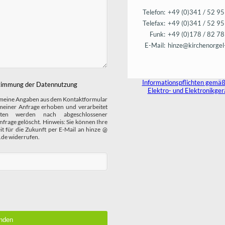
Telefon:
+49 (0)341 / 52 9
Telefax:
+49 (0)341 / 52 9
Funk:
+49 (0)178 / 82 7
E-Mail:
hinze@kirchenorgel-
Informationspflichten gemäß
timmung der Datennutzung
Elektro- und Elektronikge
s meine Angaben aus dem Kontaktformular
einer Anfrage erhoben und verarbeitet
ten werden nach abgeschlossener
nfrage gelöscht. Hinweis: Sie können Ihre
eit für die Zukunft per E-Mail an hinze @
.de widerrufen.
nden