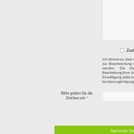
Zus
Ich stimme zu, das
zur Beantwortung m
werden. Die Da
Bearbeitung Ihrer A
Einwilligung jederz
kirchenorgel-leipzig
Bitte geben Sie die
Zeichen ein
*
Nachricht Se