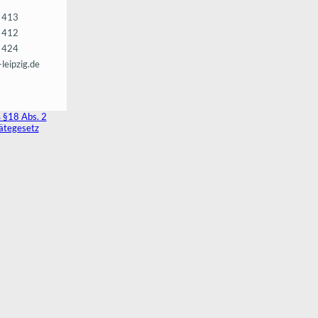
5 413
5 412
8 424
leipzig.de
 §18 Abs. 2
rätegesetz