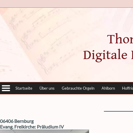
Tho
Digitale
Startseite
Über uns
Gebrauchte Orgeln
Ahlborn
Hoffri
06406 Bernburg
Evang. Freikirche: Präludium IV